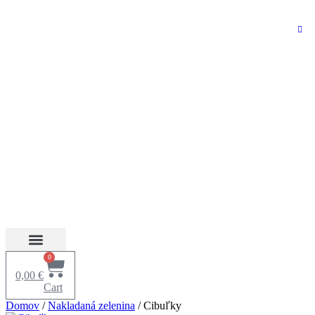
0
0,00
€
Cart
Domov
/
Nakladaná zelenina
/ Cibuľky