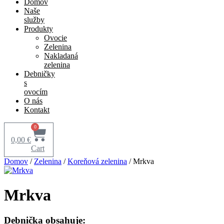
Domov
Naše
služby
Produkty
Ovocie
Zelenina
Nakladaná
zelenina
Debničky
s
ovocím
O nás
Kontakt
0
0,00
€
Cart
Domov
/
Zelenina
/
Koreňová zelenina
/ Mrkva
Mrkva
Debnička obsahuje: