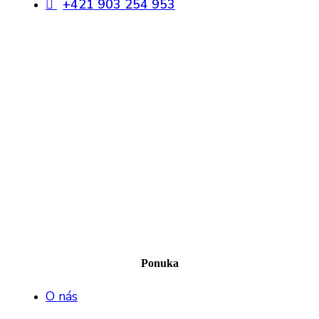
+421 903 254 953
Ponuka
O nás