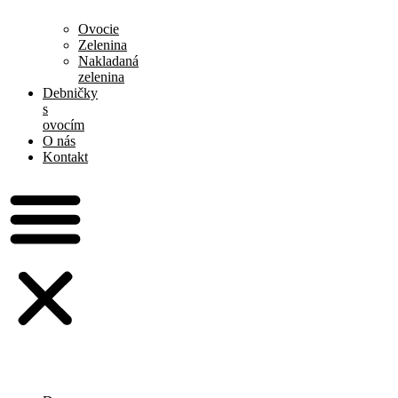
Ovocie
Zelenina
Nakladaná
zelenina
Debničky
s
ovocím
O nás
Kontakt