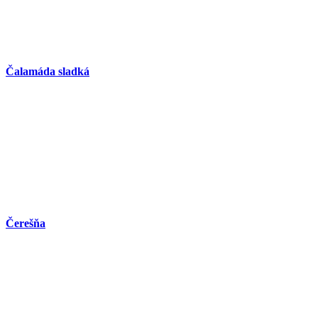
Čalamáda sladká
Čerešňa