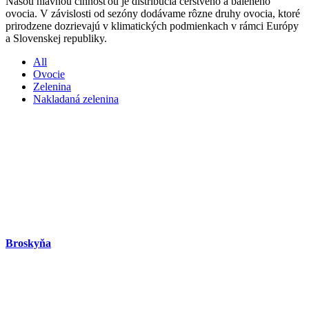
Našou hlavnou činnosťou je distribúcia čerstvého a baleného
ovocia. V závislosti od sezóny dodávame rôzne druhy ovocia, ktoré
prirodzene dozrievajú v klimatických podmienkach v rámci Európy
a Slovenskej republiky.
All
Ovocie
Zelenina
Nakladaná zelenina
Broskyňa